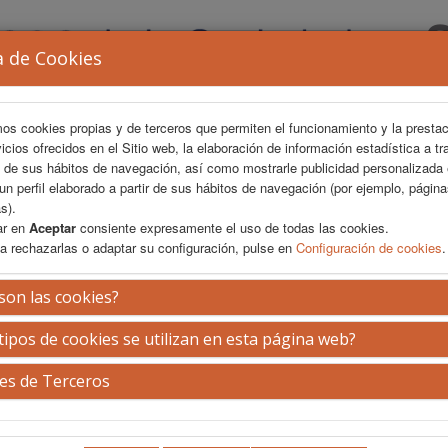
a de Cookies
mos cookies propias y de terceros que permiten el funcionamiento y la presta
vicios ofrecidos en el Sitio web, la elaboración de información estadística a tr
s de sus hábitos de navegación, así como mostrarle publicidad personalizada
un perfil elaborado a partir de sus hábitos de navegación (por ejemplo, págin
s).
ar en
Aceptar
consiente expresamente el uso de todas las cookies.
a rechazarlas o adaptar su configuración, pulse en
Configuración de cookies
.
ÁREA CIENTÍFICA
INSCRIPCIÓN
EXP. COMERCIAL
son las cookies?
tipos de cookies se utilizan en esta página web?
dentes.
es de Terceros
Viernes 7 de junio
15.45 - 17.15 h.