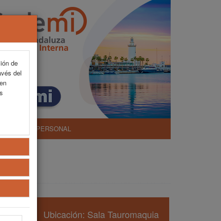
ción de
avés del
 en
as
ÁREA PERSONAL
Ubicación: Sala Tauromaquia