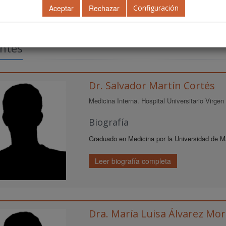
Configuración
ntes
Dr. Salvador Martín Cortés
Medicina Interna. Hospital Universitario Virgen 
Biografía
Graduado en Medicina por la Universidad de Má
Leer biografía completa
Dra. María Luisa Álvarez Mo