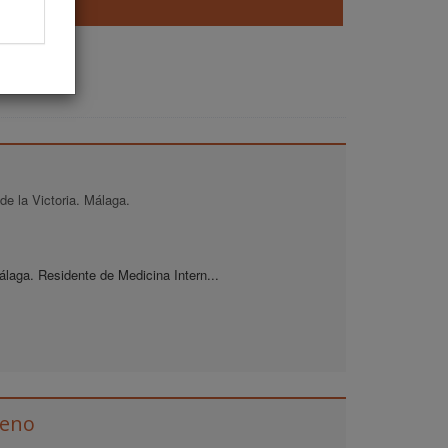
de la Victoria. Málaga.
laga. Residente de Medicina Intern...
reno