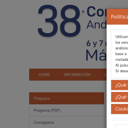
Polític
Utiliza
los ser
análisi
base a 
visitada
Al puls
Si dese
HOME
INFORMACIÓN
COMITÉS
¿Qué 
¿Qué 
Programa
Resi
Cooki
Programa (PDF)
Cronograma